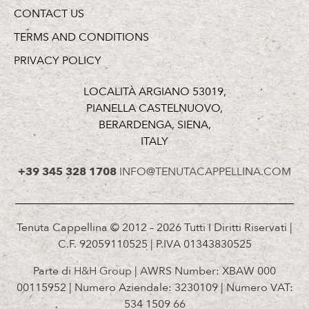
CONTACT US
TERMS AND CONDITIONS
PRIVACY POLICY
LOCALITÀ ARGIANO 53019,
PIANELLA CASTELNUOVO,
BERARDENGA, SIENA,
ITALY
+39 345 328 1708
INFO@TENUTACAPPELLINA.COM
Tenuta Cappellina © 2012 – 2026 Tutti I Diritti Riservati |
C.F. 92059110525 | P.IVA 01343830525
Parte di
H&H Group
| AWRS Number: XBAW 000
00115952 | Numero Aziendale: 3230109 | Numero VAT:
534 1509 66