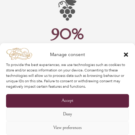
90%
SANGIOVESE
Manage consent
10% CABERNET SAUVIGNON
To provide the best experiences, we use technologies such as cookies to
store and/or access information on your device. Consenting to these
technologies will allow us to process data such as browsing behaviour or
unique IDs on this site. Failure to consent or withdrawing consent may
negatively impact certain features and functions.
Accept
12 MESI
Deny
50% IN SLAVONIAN OAK BOTTI
View preferences