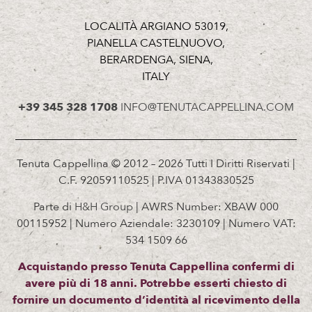
LOCALITÀ ARGIANO 53019,
PIANELLA CASTELNUOVO,
BERARDENGA, SIENA,
ITALY
+39 345 328 1708
INFO@TENUTACAPPELLINA.COM
Tenuta Cappellina © 2012 – 2026 Tutti I Diritti Riservati |
C.F. 92059110525 | P.IVA 01343830525
Parte di
H&H Group
| AWRS Number: XBAW 000
00115952 | Numero Aziendale: 3230109 | Numero VAT:
534 1509 66
Acquistando presso Tenuta Cappellina confermi di
avere più di 18 anni. Potrebbe esserti chiesto di
fornire un documento d’identità al ricevimento della