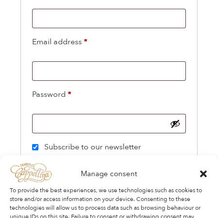
Email address
*
Password
*
Subscribe to our newsletter
- Please tick this box to confirm you are 18
Manage consent
years or older
*
To provide the best experiences, we use technologies such as cookies to
store and/or access information on your device. Consenting to these
I tuoi dati personali saranno utilizzati per
technologies will allow us to process data such as browsing behaviour or
supportare la tua esperienza su questo sito
unique IDs on this site. Failure to consent or withdrawing consent may