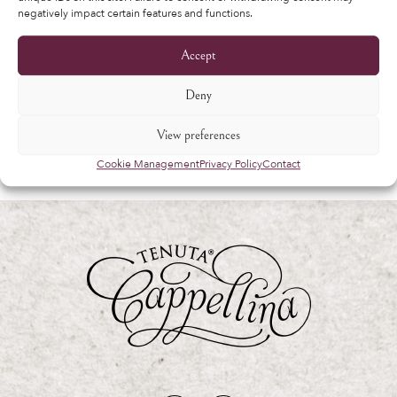
negatively impact certain features and functions.
web, per gestire l’accesso al tuo account e
per altri scopi descritti nel nostro
privacy
Accept
policy
.
Deny
Register
View preferences
Cookie Management
Privacy Policy
Contact