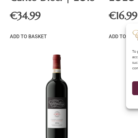
€
34.99
€
16.99
ADD TO BASKET
ADD TO BAS
To 
acc
suc
con