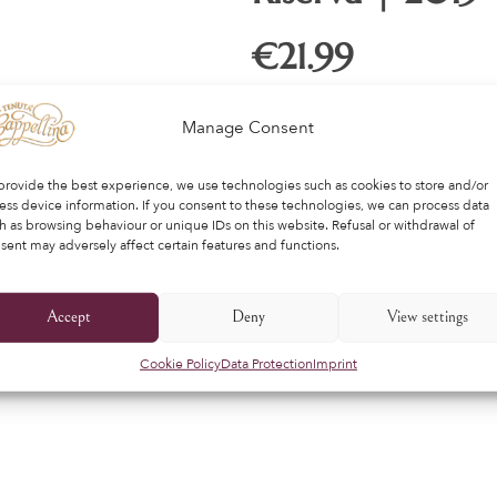
€
21.99
Manage Consent
KET
ADD TO BASKET
provide the best experience, we use technologies such as cookies to store and/or
ess device information. If you consent to these technologies, we can process data
h as browsing behaviour or unique IDs on this website. Refusal or withdrawal of
sent may adversely affect certain features and functions.
Accept
Deny
View settings
Cookie Policy
Data Protection
Imprint