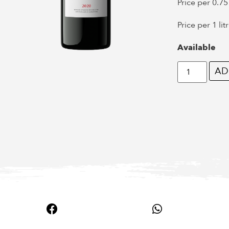
Price per 0.75 
Price per 1 lit
Available
AD