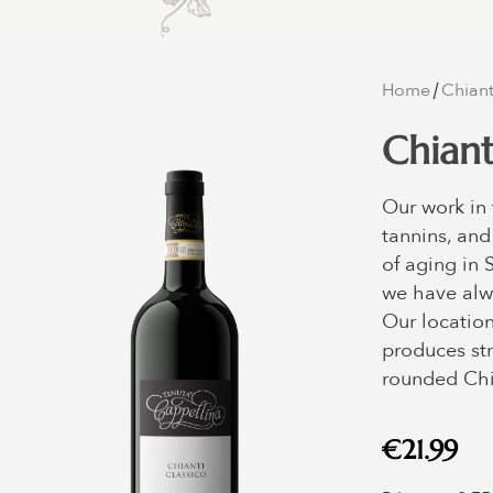
Home
Chiant
/
Chiant
Our work in 
tannins, and
of aging in 
we have alwa
Our location
produces str
rounded Chia
€
21.99