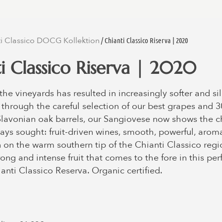
i Classico DOCG Kollektion
/ Chianti Classico Riserva | 2020
i Classico Riserva | 2020
the vineyards has resulted in increasingly softer and sil
 through the careful selection of our best grapes and 
Slavonian oak barrels, our Sangiovese now shows the c
ys sought: fruit-driven wines, smooth, powerful, aromat
 on the warm southern tip of the Chianti Classico regi
ong and intense fruit that comes to the fore in this perf
nti Classico Reserva. Organic certified.