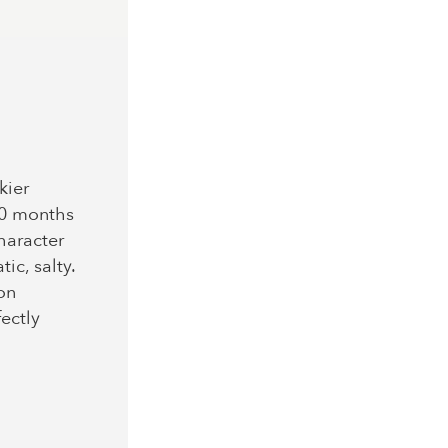
kier
30 months
haracter
ic, salty.
on
ectly