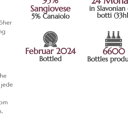
24 Mona
95%
Sangiovese
in Slavonian
botti (33hl
5% Canaiolo
höher
ng
Februar 2024
6600
Bottled
Bottles prod
ihe
 jede
r
vom
.