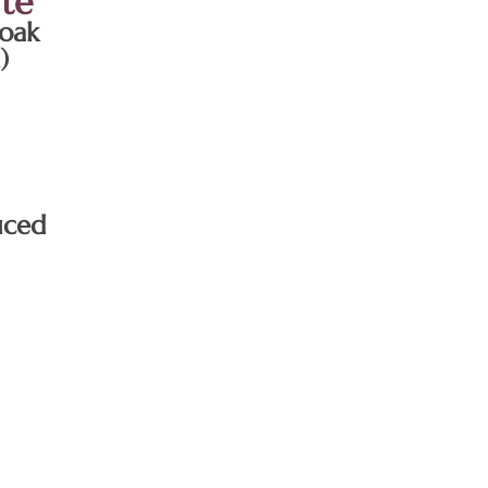
te
 oak
)
uced