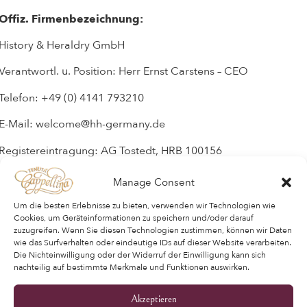
Offiz. Firmenbezeichnung:
History & Heraldry GmbH
Verantwortl. u. Position: Herr Ernst Carstens – CEO
Telefon: +49 (0) 4141 793210
E-Mail: welcome@hh-germany.de
Registereintragung: AG Tostedt, HRB 100156
USt-ID: DE 116467968
Manage Consent
Um die besten Erlebnisse zu bieten, verwenden wir Technologien wie
Cookies, um Geräteinformationen zu speichern und/oder darauf
zuzugreifen. Wenn Sie diesen Technologien zustimmen, können wir Daten
wie das Surfverhalten oder eindeutige IDs auf dieser Website verarbeiten.
Die Nichteinwilligung oder der Widerruf der Einwilligung kann sich
nachteilig auf bestimmte Merkmale und Funktionen auswirken.
Akzeptieren