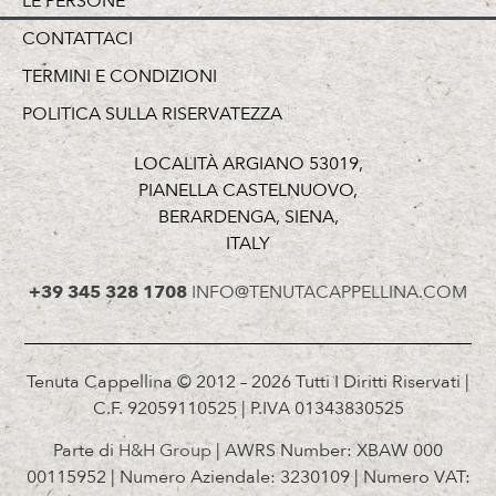
LE PERSONE
CONTATTACI
TERMINI E CONDIZIONI
POLITICA SULLA RISERVATEZZA
LOCALITÀ ARGIANO 53019,
PIANELLA CASTELNUOVO,
BERARDENGA, SIENA,
ITALY
+39 345 328 1708
INFO@TENUTACAPPELLINA.COM
Tenuta Cappellina © 2012 – 2026 Tutti I Diritti Riservati |
C.F. 92059110525 | P.IVA 01343830525
Parte di
H&H Group
| AWRS Number: XBAW 000
00115952 | Numero Aziendale: 3230109 | Numero VAT: