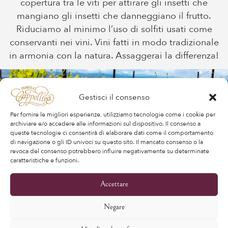
copertura tra le viti per attirare gli insetti che
mangiano gli insetti che danneggiano il frutto.
Riduciamo al minimo l’uso di solfiti usati come
conservanti nei vini. Vini fatti in modo tradizionale
in armonia con la natura. Assaggerai la differenza!
Gestisci il consenso
Per fornire le migliori esperienze, utilizziamo tecnologie come i cookie per
archiviare e/o accedere alle informazioni sul dispositivo. Il consenso a
queste tecnologie ci consentirà di elaborare dati come il comportamento
di navigazione o gli ID univoci su questo sito. Il mancato consenso o la
revoca del consenso potrebbero influire negativamente su determinate
caratteristiche e funzioni.
Accettare
NON SOLO UN VIGNETO
Negare
FUNZIONANTE,