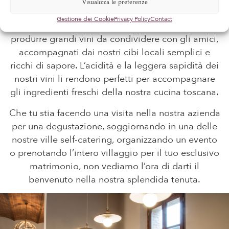
MA UN LUOGO DA VISITARE
Visualizza le preferenze
Gestione dei Cookie
Privacy Policy
Contact
La tradizione toscana è sempre stata quella di
produrre grandi vini da condividere con gli amici,
accompagnati dai nostri cibi locali semplici e
ricchi di sapore. L’acidità e la leggera sapidità dei
nostri vini li rendono perfetti per accompagnare
gli ingredienti freschi della nostra cucina toscana.
Che tu stia facendo una visita nella nostra azienda
per una degustazione, soggiornando in una delle
nostre ville self-catering, organizzando un evento
o prenotando l’intero villaggio per il tuo esclusivo
matrimonio, non vediamo l’ora di darti il
benvenuto nella nostra splendida tenuta.