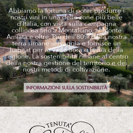
Abbiamo la fortuna di poter produrre i
nostri vini in una delle zone più belle
d’Italia, con vista sulla campagna
collinosa fino a Montalcino, al Monte
Amiata e oltre. Più dell’80% della nostra
terra rimane selvaggia e fornisce un
habitat per le varie flora e fauna della
regione. La sostenibilità rimane al centro
della nostra gestione del territorio e dei
nostri metodi di coltivazione.
INFORMAZIONI SULLA SOSTENIBILITÀ