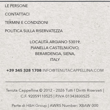
LE PERSONE
CONTATTACI
TERMINI E CONDIZIONI
POLITICA SULLA RISERVATEZZA
LOCALITÀ ARGIANO 53019,
PIANELLA CASTELNUOVO,
BERARDENGA, SIENA,
ITALY
+39 345 328 1708
INFO@TENUTACAPPELLINA.COM
Tenuta Cappellina © 2012 – 2026 Tutti I Diritti Riservati |
C.F. 92059110525 | P.IVA 01343830525
Parte di
H&H Group
| AWRS Number: XBAW 000